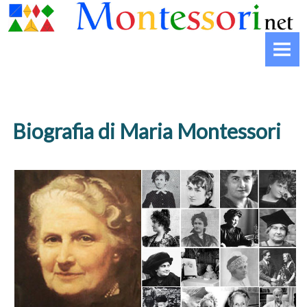
HOME
MONTESSORI
Biografia
Che cos’è il Montessori
Biografia di Maria Montessori
La striscia del Montessori
INFANZIA
Il nido
La Casa dei Bambini
La scuola primaria