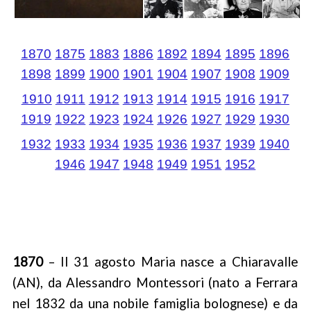
ADOLESCENZA
L’adolescente Montessori
1870
1875
1883
1886
1892
1894
1895
1896
Le scuole olandesi
1898
1899
1900
1901
1904
1907
1908
1909
1910
1911
1912
1913
1914
1915
1916
1917
La Farm School
1919
1922
1923
1924
1926
1927
1929
1930
La Montessori High School
1932
1933
1934
1935
1936
1937
1939
1940
1946
1947
1948
1949
1951
1952
MONTESSORI E ...
Natura e ambiente
DOCUMENTI
1870
– Il 31 agosto Maria nasce a Chiaravalle
LINK
(AN), da Alessandro Montessori (nato a Ferrara
NEWS
nel 1832 da una nobile famiglia bolognese) e da